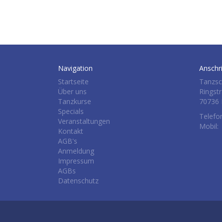
Navigation
Anschri
Startseite
Tanzsc
Über uns
Ringst
Tanzkurse
70736 
Specials
Telefo
Veranstaltungen
Mobil:
Kontakt
AGB's
Anmeldung
Impressum
AGBs
Datenschutz