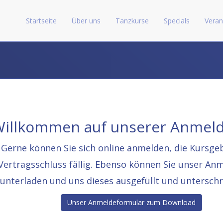
Startseite
Über uns
Tanzkurse
Specials
Veran
illkommen auf unserer Anmeld
Gerne können Sie sich online anmelden, die Kursge
Vertragsschluss fällig. Ebenso können Sie unser An
runterladen und uns dieses ausgefüllt und untersch
Unser Anmeldeformular zum Download