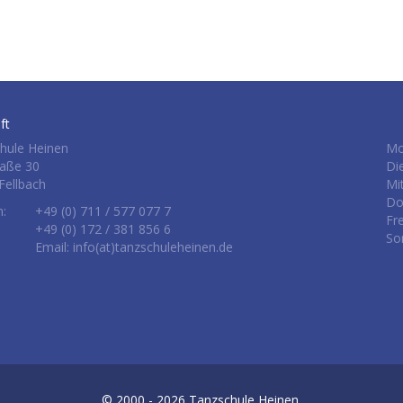
ft
hule Heinen
Mo
raße 30
Di
Fellbach
Mi
Do
n:
+49 (0) 711 / 577 077 7
Fr
+49 (0) 172 / 381 856 6
So
Email: info(at)tanzschuleheinen.de
© 2000 - 2026
Tanzschule Heinen.