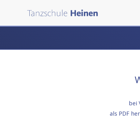
W
bei 
als PDF he