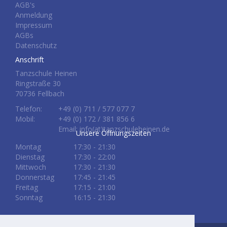
AGB's
Anmeldung
Impressum
AGBs
Datenschutz
Anschrift
Tanzschule Heinen
Ringstraße 30
70736 Fellbach
Telefon:
+49 (0) 711 / 577 077 7
Mobil:
+49 (0) 172 / 381 856 6
Email: info(at)tanzschuleheinen.de
Unsere Öffnungszeiten
Montag
17:30 - 21:30
Dienstag
17:30 - 22:00
Mittwoch
17:30 - 21:30
Donnerstag
17:45 - 21:45
Freitag
17:15 - 21:00
Sonntag
16:15 - 21:30