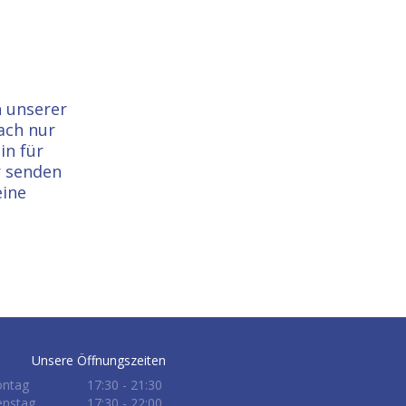
 unserer
ach nur
in für
r senden
eine
Unsere Öffnungszeiten
ntag
17:30 - 21:30
enstag
17:30 - 22:00