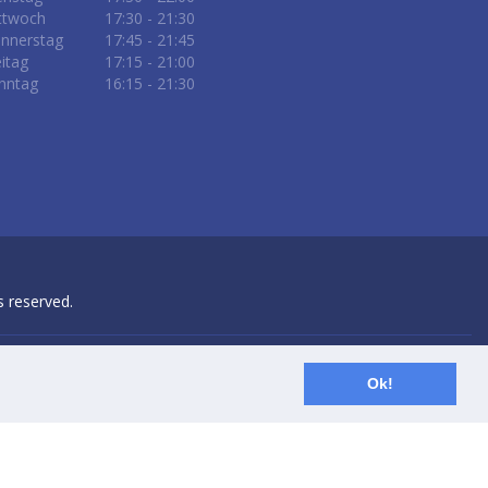
ttwoch
17:30 - 21:30
nnerstag
17:45 - 21:45
eitag
17:15 - 21:00
nntag
16:15 - 21:30
ts reserved.
Ok!