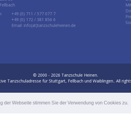
Fellbach
Mi
Do
n:
+49 (0) 711 / 577 077 7
Fr
+49 (0) 172 / 381 856 6
So
Email: info(at)tanzschuleheinen.de
© 2000 - 2026
Tanzschule Heinen.
tive Tanzschuladresse für Stuttgart, Fellbach und Waiblingen.
. All righ
Letzte Änderung: 02.08.2026
ng der Webseite stimmen Sie der Verwendung von Cookies zu.