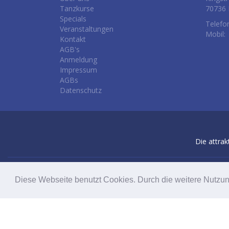
Tanzkurse
70736 
Specials
Telefo
Veranstaltungen
Mobil:
Kontakt
AGB's
Anmeldung
Impressum
AGBs
Datenschutz
Die attrak
Diese Webseite benutzt Cookies. Durch die weitere Nutzu