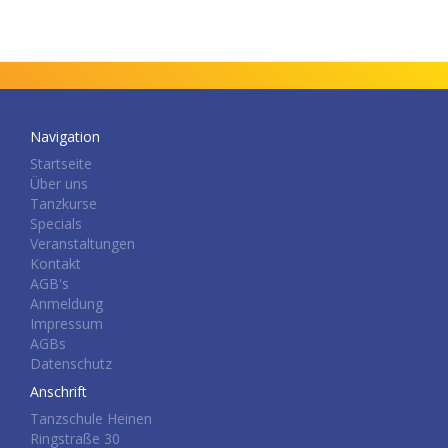
Navigation
Startseite
Über uns
Tanzkurse
Specials
Veranstaltungen
Kontakt
AGB's
Anmeldung
Impressum
AGBs
Datenschutz
Anschrift
Tanzschule Heinen
Ringstraße 30