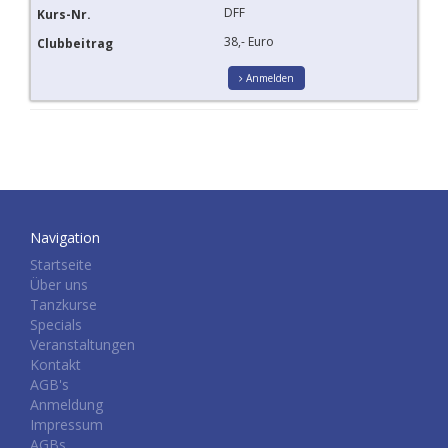
DFF
38,- Euro
Anmelden
Navigation
Startseite
Über uns
Tanzkurse
Specials
Veranstaltungen
Kontakt
AGB's
Anmeldung
Impressum
AGBs