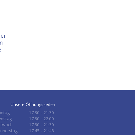
ei
en
e
Unsere Öffnungszeiten
ntag
17:30 - 21:30
enstag
17:30 - 22:00
ttwoch
17:30 - 21:30
nnerstag
17:45 - 21:45