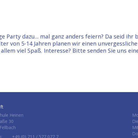
e Party dazu... mal ganz anders feiern? Da seid ihr b
Alter von 5-14 Jahren planen wir einen unvergesslich
llem viel Spaß. Interesse? Bitte senden Sie uns ein
ft
hule Heinen
Mo
raße 30
Di
Fellbach
Mi
Do
n:
+49 (0) 711 / 577 077 7